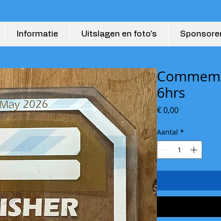
Informatie
Uitslagen en foto's
Sponsore
Commemor
6hrs
Prijs
€ 0,00
Aantal
*